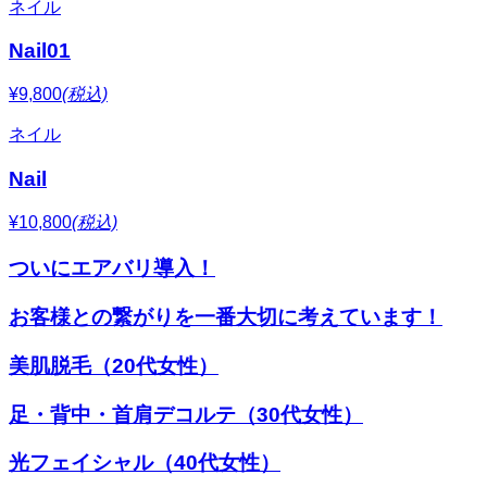
ネイル
Nail01
¥9,800
(税込)
ネイル
Nail
¥10,800
(税込)
ついにエアバリ導入！
お客様との繋がりを一番大切に考えています！
美肌脱毛（20代女性）
足・背中・首肩デコルテ（30代女性）
光フェイシャル（40代女性）