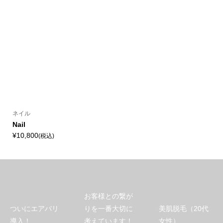
ネイル
Nail
¥10,800
(税込)
お客様との繋が
ついにエアバリ
りを一番大切に
美肌脱毛（20代
導入！
考えています！
女性）