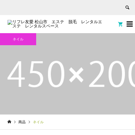


ネイル
商品
ネイル